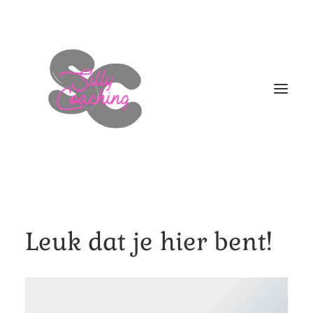
WELKOM
Leuk dat je hier bent!
DIT BEN IK!
AANBOD
HOE NU VERDER
BLOGS