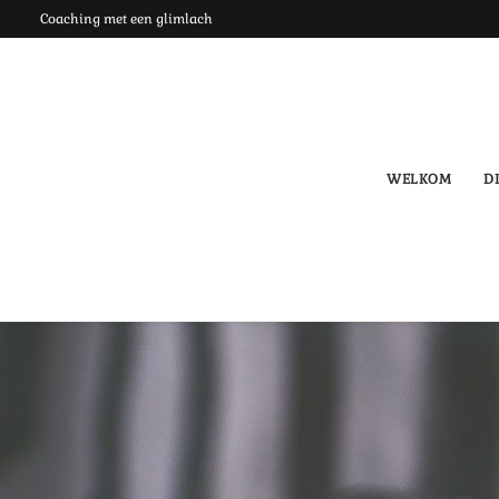
Coaching met een glimlach
WELKOM
DI