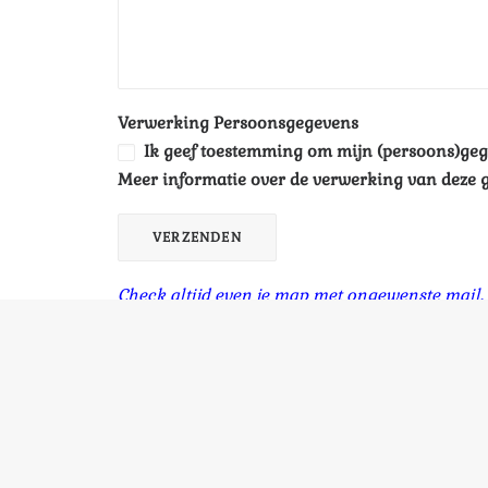
Verwerking Persoonsgegevens
Ik geef toestemming om mijn (persoons)geg
Meer informatie over de verwerking van deze g
Check altijd even je map met ongewenste mail,
Adres;
Sportschool FOCUS health & fitness
Stationsweg 18
3255BL Oude Tonge
M: 0683796688