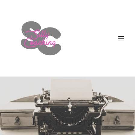
WELKOM
DIT BEN IK!
AANBOD
Hoe nu verder
HOE NU VERDER
BLOGS