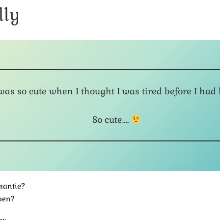
lly
 was so cute when I thought I was tired before I had
So cute….
akantie?
doen?