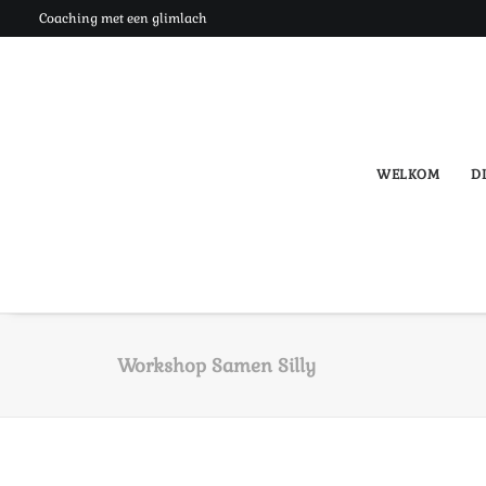
Coaching met een glimlach
WELKOM
DI
Workshop Samen Silly