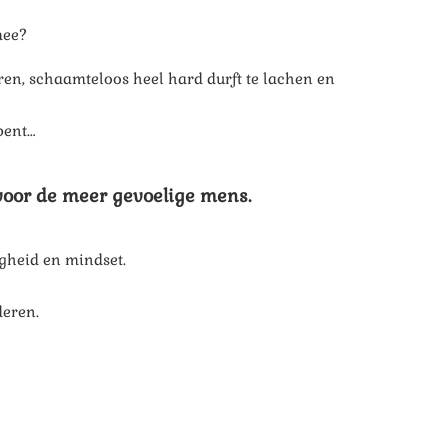
 mee?
horen, schaamteloos heel hard durft te lachen en
 bent…
voor de meer gevoelige mens.
igheid en mindset.
deren.