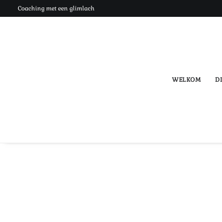
Coaching met een glimlach
WELKOM
DI