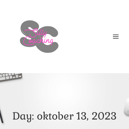
WELKOM
DIT BEN IK!
AANBOD
Day: oktober 13, 2023
HOE NU VERDER
BLOGS