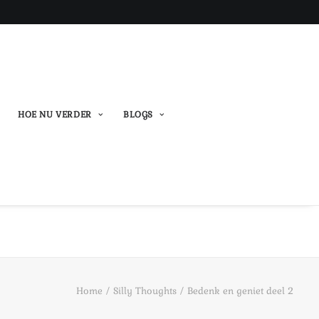
HOE NU VERDER
BLOGS
Home
Silly Thoughts
Bedenk en geniet deel 2