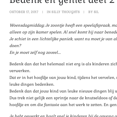
OKTOBER 17, 2017
|
IN
SILLY THOUGHTS
|
BY
SIL
Woensdagmiddag; Je zoontje heeft een speelafspraak, ma
alleen op zijn kamer spelen. Al snel komt hij naar bene
Je schiet in een lichtelijke paniek, want nu moet je van 
doen?
En je moet zelf nog zoveel….
Bedenk dan dat het helemaal niet erg is als kinderen zic
verwerken.
Dat er in het hoofdje van jouw kind, tijdens het vervelen
leuke dingen bedenken.
Bedenk dan dat jouw kind van leuke nieuwe dingen blij w
Dus trek niet gelijk een sprintje naar de knutseldoos of 
hoofdje en om die fantasie aan het werk te zetten. En gen
Je hebt gewerkt en haalt snel je kinderen bij de opvang 