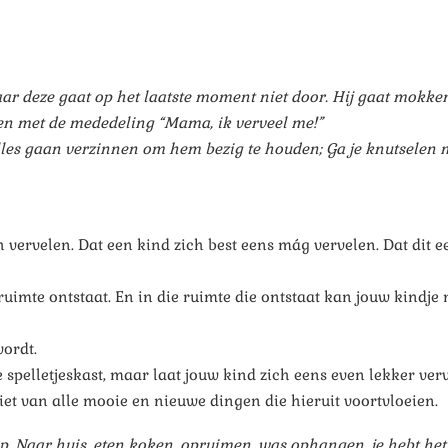
ar deze gaat op het laatste moment niet door. Hij gaat mokke
den met de mededeling “Mama, ik verveel me!”
alles gaan verzinnen om hem bezig te houden; Ga je knutselen m
h vervelen. Dat een kind zich best eens mág vervelen. Dat dit 
, ruimte ontstaat. En in die ruimte die ontstaat kan jouw kindj
ordt.
de spelletjeskast, maar laat jouw kind zich eens even lekker ve
iet van alle mooie en nieuwe dingen die hieruit voortvloeien.
op. Naar huis, eten koken, opruimen, was ophangen, je hebt het