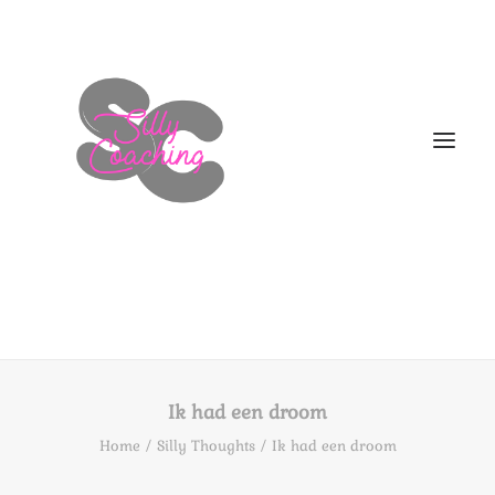
WELKOM
DIT BEN IK!
Ik had een droom
AANBOD
Home
Silly Thoughts
Ik had een droom
HOE NU VERDER
BLOGS