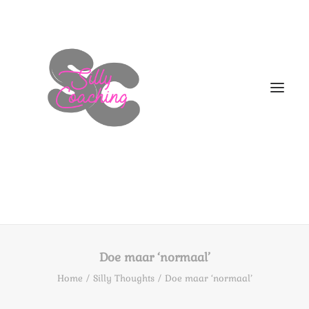
WELKOM
DIT BEN IK!
Doe maar ‘normaal’
AANBOD
Home
Silly Thoughts
Doe maar ‘normaal’
HOE NU VERDER
BLOGS