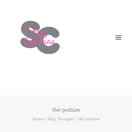
WELKOM
DIT BEN IK!
Het podium
AANBOD
Home
Silly Thoughts
Het podium
HOE NU VERDER
BLOGS