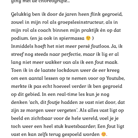
ging met de choreografie…
Gelukkig ben ik door de jaren heen flink gegroeid,
zowel in mijn rol als groepslesinstructeur, als in
mijn rol als coach binnen mijn praktijk én op dat
podium. (en ja ook in spiermassa
)
Inmiddels hoeft het niet meer persé foutloos. Ja, ik
streef nog steeds naar perfectie, maar ik lig er al
lang niet meer wakker van als ik een fout maak.
Toen ik in de laatste lockdown weer de eer kreeg
om een aantal lessen op te nemen voor op Youtube,
merkte ik pas echt hoeveel verder ik ben gegroeid
op dit gebied. In een real-time les kun je nog
denken ‘ach, dit foutje hadden ze vast niet door, dat
zijn ze morgen weer vergeten’. Als alles vast ligt op
beeld en zichtbaar voor de hele wereld, voel je je
toch weer een heel stuk kwetsbaarder; Een fout ligt
vast en kan zelfs terug gespoeld worden
.