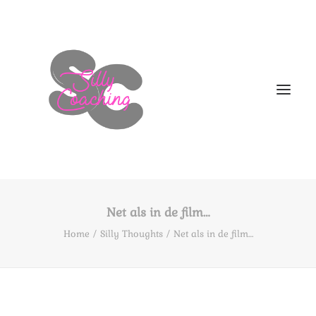
Net als in de film…
WELKOM
Home
Silly Thoughts
Net als in de film…
DIT BEN IK!
AANBOD
HOE NU VERDER
BLOGS