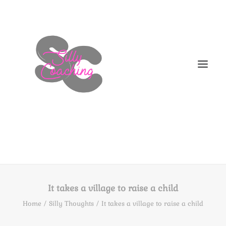
WELKOM
DIT BEN IK!
It takes a village to raise a child
AANBOD
Home
Silly Thoughts
It takes a village to raise a child
HOE NU VERDER
BLOGS