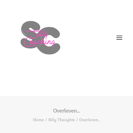
WELKOM
DIT BEN IK!
Overleven…
AANBOD
Home
Silly Thoughts
Overleven…
HOE NU VERDER
BLOGS