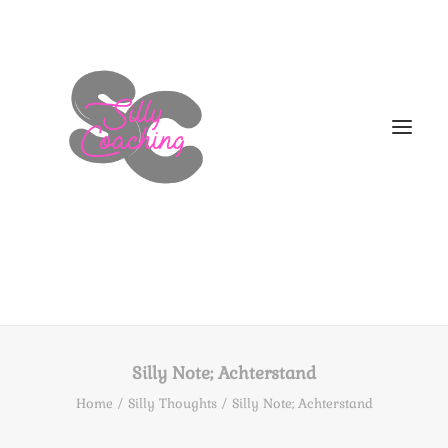
WELKOM
DIT BEN IK!
Silly Note; Achterstand
AANBOD
Home
Silly Thoughts
Silly Note; Achterstand
HOE NU VERDER
BLOGS