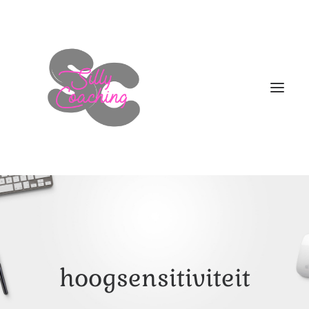
WELKOM
DIT BEN IK!
AANBOD
hoogsensitiviteit
HOE NU VERDER
BLOGS