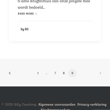
ti-amo knuffelmuis van onze jongste mee
wordt bedoeld...
READ MORE
by Sil
1
…
7
8
9
© 2020 Silly Coaching
Algemene voorwaarden
Privacy-verklaring
Klachtenprocedure