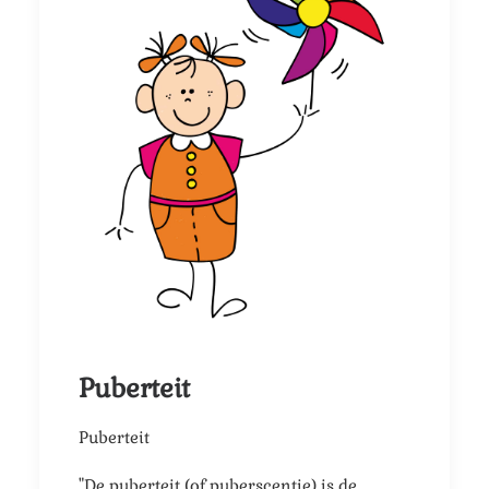
Puberteit
Puberteit
"De puberteit (of puberscentie) is de