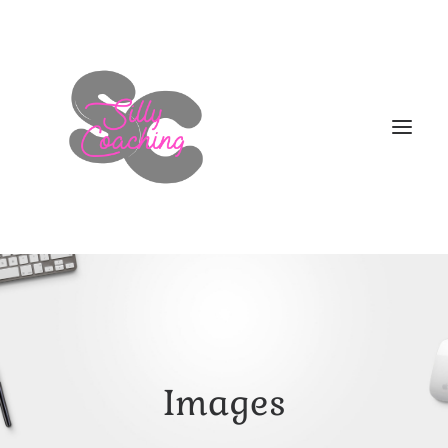
WELKOM
DIT BEN IK!
AANBOD
Images
HOE NU VERDER
BLOGS