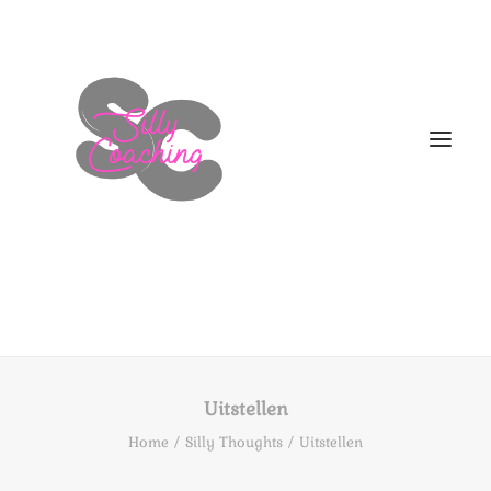
WELKOM
DIT BEN IK!
Uitstellen
AANBOD
Home
Silly Thoughts
Uitstellen
HOE NU VERDER
BLOGS