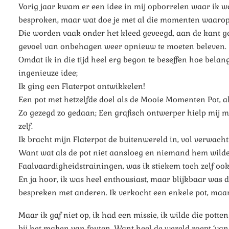
Vorig jaar kwam er een idee in mij opborrelen waar ik w
besproken, maar wat doe je met al die momenten waarop het
Die worden vaak onder het kleed geveegd, aan de kant ge
gevoel van onbehagen weer opnieuw te moeten beleven.
Omdat ik in die tijd heel erg begon te beseffen hoe belangr
ingenieuze idee;
Ik ging een Flaterpot ontwikkelen!
Een pot met hetzelfde doel als de Mooie Momenten Pot, a
Zo gezegd zo gedaan; Een grafisch ontwerper hielp mij me
zelf.
Ik bracht mijn Flaterpot de buitenwereld in, vol verwach
Want wat als de pot niet aansloeg en niemand hem wilde 
Faalvaardigheidstrainingen, was ik stiekem toch zelf oo
En ja hoor, ik was heel enthousiast, maar blijkbaar was 
bespreken met anderen. Ik verkocht een enkele pot, maar 
Maar ik gaf niet op, ik had een missie, ik wilde die potte
bij het maken van fouten. Want heel de wereld roept ‘van