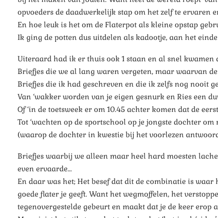
opvoeders de daadwerkelijk stap om het zelf te ervaren e
En hoe leuk is het om de Flaterpot als kleine opstap geb
Ik ging de potten dus uitdelen als kadootje, aan het einde
Uiteraard had ik er thuis ook 1 staan en al snel kwamen 
Briefjes die we al lang waren vergeten, maar waarvan d
Briefjes die ik had geschreven en die ik zelfs nog nooit
Van ‘wakker worden van je eigen gesnurk en Ries een duw
Of ‘in de toetsweek er om 10.45 achter komen dat de eerst
Tot ‘wachten op de sportschool op je jongste dochter om 
(waarop de dochter in kwestie bij het voorlezen antwoordd
Briefjes waarbij we alleen maar heel hard moesten lache
even ervaarde…
En daar was het; Het besef dat dit de combinatie is waar
goede flater je geeft. Want het wegmoffelen, het verstopp
tegenovergestelde gebeurt en maakt dat je de keer erop a