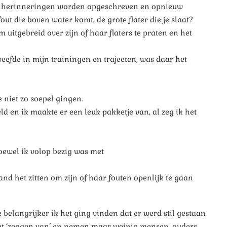
ooie herinneringen worden opgeschreven en opnieuw
t die boven water komt, de grote flater die je slaat?
itgebreid over zijn of haar flaters te praten en het
erweefde in mijn trainingen en trajecten, was daar het
niet zo soepel gingen.
d en ik maakte er een leuk pakketje van, al zeg ik het
oewel ik volop bezig was met
nd het zitten om zijn of haar fouten openlijk te gaan
e belangrijker ik het ging vinden dat er werd stil gestaan
j het ‘zeggen van’ en nemen maar weinig mensen, ouders,