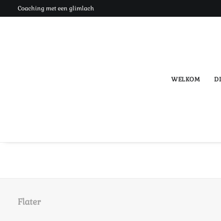
Coaching met een glimlach
WELKOM
DI
Flater