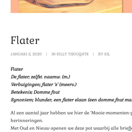
Flater
JANUARI 2, 2020
|
IN
SILLY THOUGHTS
|
BY
SIL
Flater
De flater; zelfst. naamw. (m.)
Verbuigingen; flater ‘s’ (meerv.)
Betekenis; Domme fout
Synoniem; blunder, een flater slaan (een domme fout ma
Al een aantal jaar hebben we hier de ‘Mooie-momenten-pot
herinneringen.
Met Oud en Nieuw openen we deze pot waarbij alle brief