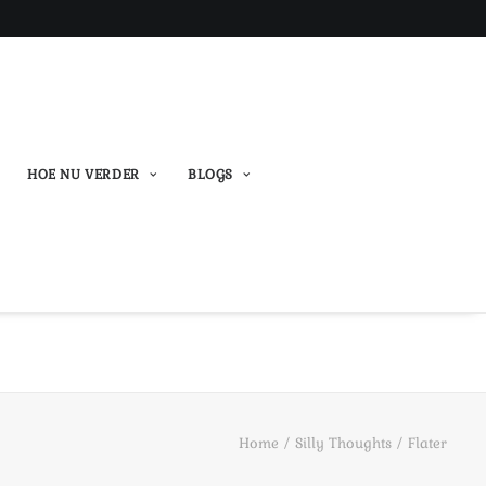
HOE NU VERDER
BLOGS
Home
Silly Thoughts
Flater