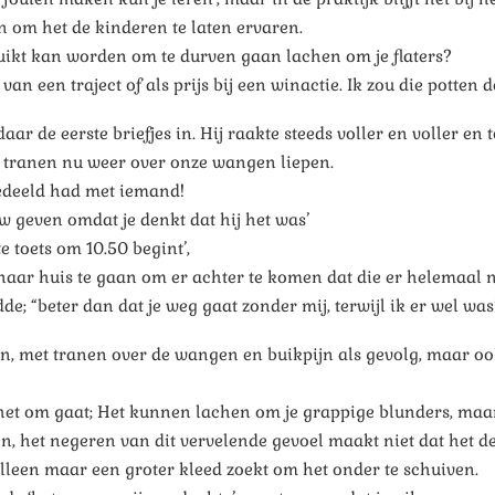
n om het de kinderen te laten ervaren.
ruikt kan worden om te durven gaan lachen om je flaters?
 van een traject of als prijs bij een winactie. Ik zou die potten
daar de eerste briefjes in. Hij raakte steeds voller en voller
e tranen nu weer over onze wangen liepen.
 gedeeld had met iemand!
 geven omdat je denkt dat hij het was’
e toets om 10.50 begint’,
naar huis te gaan om er achter te komen dat die er helemaal ni
e; “beter dan dat je weg gaat zonder mij, terwijl ik er wel wa
n, met tranen over de wangen en buikpijn als gevolg, maar oo
 het om gaat; Het kunnen lachen om je grappige blunders, maar 
en, het negeren van dit vervelende gevoel maakt niet dat het d
lleen maar een groter kleed zoekt om het onder te schuiven.