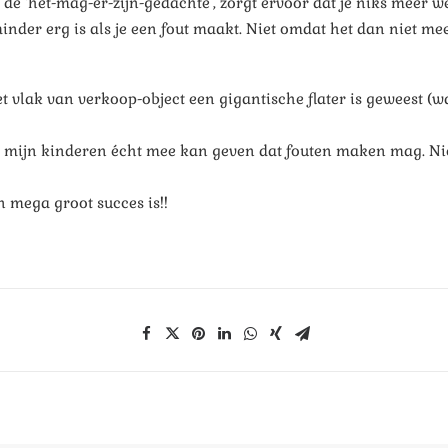
ee’, de ‘het-mag-er-zijn-gedachte’, zorgt ervoor dat je niks meer
minder erg is als je een fout maakt. Niet omdat het dan niet m
et vlak van verkoop-object een gigantische flater is geweest (
n mijn kinderen écht mee kan geven dat fouten maken mag. Niet 
n mega groot succes is!!