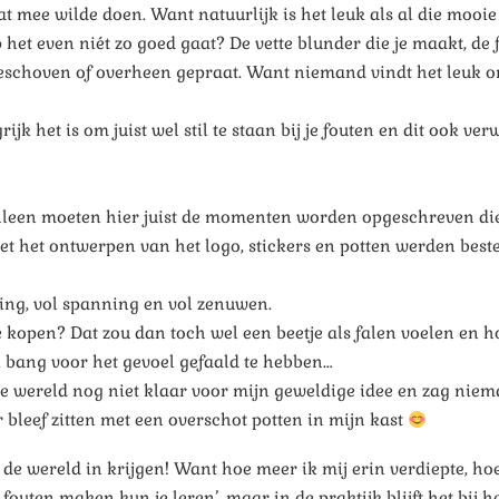
at mee wilde doen. Want natuurlijk is het leuk als al die m
 even niét zo goed gaat? De vette blunder die je maakt, de fou
schoven of overheen gepraat. Want niemand vindt het leuk om u
ijk het is om juist wel stil te staan bij je fouten en dit ook v
lleen moeten hier juist de momenten worden opgeschreven die 
t het ontwerpen van het logo, stickers en potten werden bestel
ting, vol spanning en vol zenuwen.
kopen? Dat zou dan toch wel een beetje als falen voelen en h
k bang voor het gevoel gefaald te hebben…
de wereld nog niet klaar voor mijn geweldige idee en zag niema
bleef zitten met een overschot potten in mijn kast
n de wereld in krijgen! Want hoe meer ik mij erin verdiepte, ho
 fouten maken kun je leren’, maar in de praktijk blijft het bi