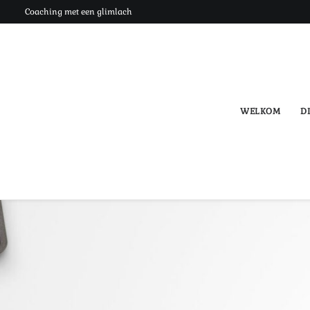
Coaching met een glimlach
WELKOM
DI