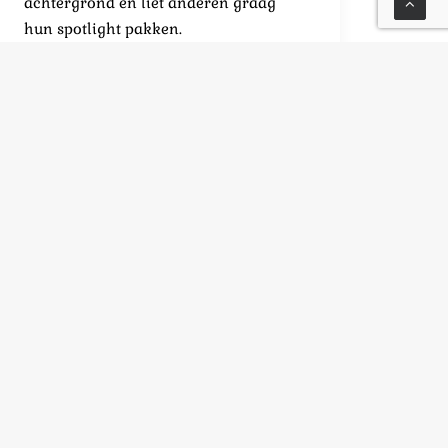
achtergrond en liet anderen graag
hun spotlight pakken.
READ MORE
by Sil