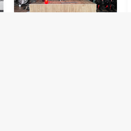
Het podium
Ooit besloot ik, dé ras-perfectionist
aller tijden, dat het me wel leuk leek
om les te gaan geven op een
sportschool.