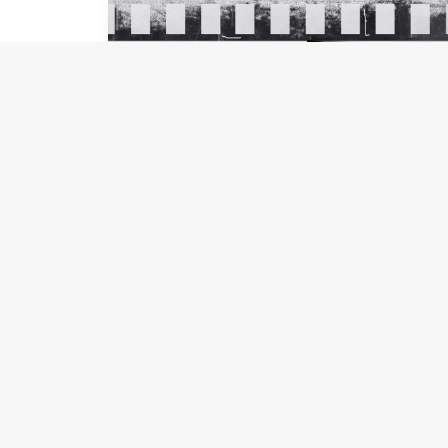
Net als in de film...
Stel je voor dat je leven een film is die